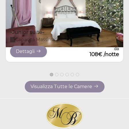
-Junior suite-
Capacità Massima:3
da
Dettagli
108€ /notte
Visualizza Tutte le Camere