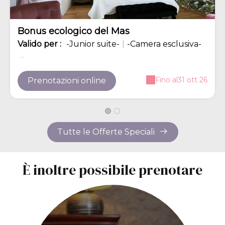
Bonus ecologico del Mas
Valido
per
:
-Junior suite-
|
-Camera esclusiva-
...
Fino al
31 ott 26
Prenotazioni online
Tutte le Offerte Speciali
È inoltre possibile prenotare