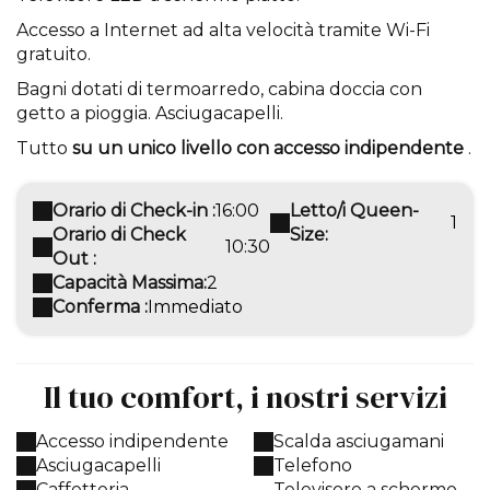
Accesso a Internet ad alta velocità tramite Wi-Fi
gratuito.
Bagni dotati di termoarredo, cabina doccia con
getto a pioggia. Asciugacapelli.
Tutto
su un unico livello con accesso indipendente
.
Orario di Check-in :
16:00
Letto/i Queen-
1
Orario di Check
Size:
10:30
Out :
Capacità Massima:
2
Conferma :
Immediato
Il tuo comfort, i nostri servizi
Accesso indipendente
Scalda asciugamani
Asciugacapelli
Telefono
Caffetteria
Televisore a schermo