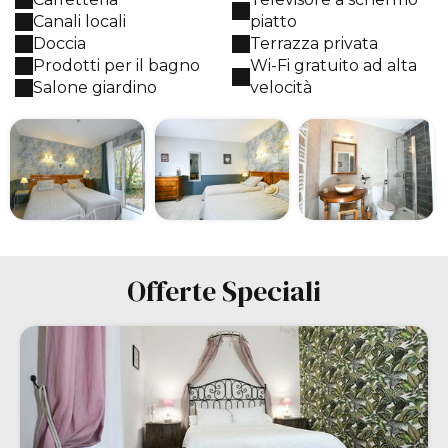
Canali locali
piatto
Doccia
Terrazza privata
Prodotti per il bagno
Wi-Fi gratuito ad alta
Salone giardino
velocità
Offerte Speciali
-10%