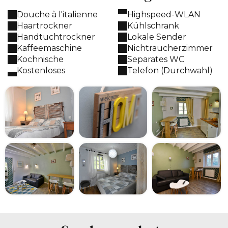
Douche à l'italienne
Highspeed-WLAN
Haartrockner
Kühlschrank
Handtuchtrockner
Lokale Sender
Kaffeemaschine
Nichtraucherzimmer
Kochnische
Separates WC
Kostenloses
Telefon (Durchwahl)