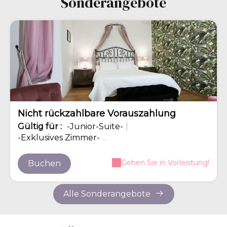
Sonderangebote
-8%
Nicht rückzahlbare Vorauszahlung
Gültig
für
:
-Junior-Suite-
|
-Exklusives Zimmer-
...
Gehen Sie in Vorleistung!
Buchen
Alle Sonderangebote