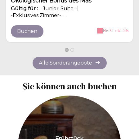
Ökologischer Bonus des Mas
Gültig
für
:
-Junior-Suite-
|
-Exklusives Zimmer-
...
Bis
31 okt 26
Buchen
Alle Sonderangebote
Sie können auch buchen
Frühstück