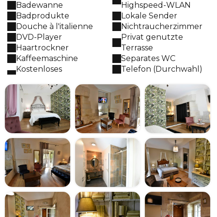
Badewanne
Highspeed-WLAN
Badprodukte
Lokale Sender
Douche à l'italienne
Nichtraucherzimmer
DVD-Player
Privat genutzte
Haartrockner
Terrasse
Kaffeemaschine
Separates WC
Kostenloses
Telefon (Durchwahl)