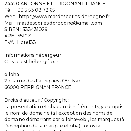
24420 ANTONNE ET TRIGONANT FRANCE
Tél : +33 5 53 08 72 65
Web : https://www.masdesbories-dordogne.fr
Mail : masdesbories.dordogne@gmail.com
SIREN : 533431029
APE : 5510Z
TVA : Hotel33
Informations hébergeur :
Ce site est hébergé par :
elloha
2 bis, rue des Fabriques d'En Nabot
66000 PERPIGNAN FRANCE
Droits d'auteur / Copyright :
La présentation et chacun des éléments, y compris
le nom de domaine (à l’exception des noms de
domaine démarrant par ellohaweb), les marques (à
l’exception de la marque elloha), logos (à